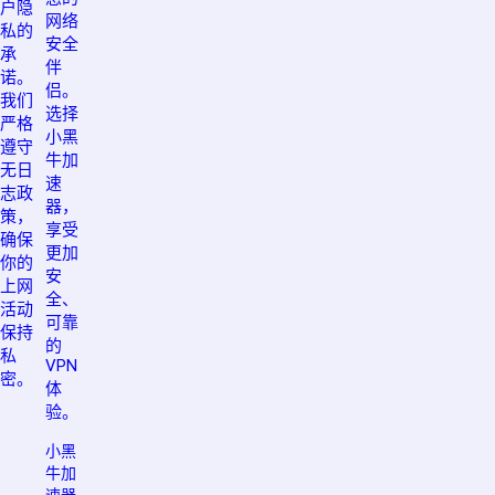
户隐
网络
私的
安全
承
伴
诺。
侣。
我们
选择
严格
小黑
遵守
牛加
无日
速
志政
器，
策，
享受
确保
更加
你的
安
上网
全、
活动
可靠
保持
的
私
VPN
密。
体
验。
小黑
牛加
速器