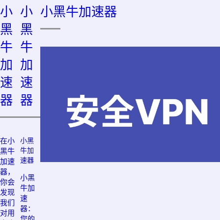
小
小
小黑牛加速器
黑
黑
牛
牛
加
加
速
速
器
器
在小
小黑
牛加
黑牛
速器
加速
器，
小黑
你会
牛加
发现
速
我们
器：
对用
您的